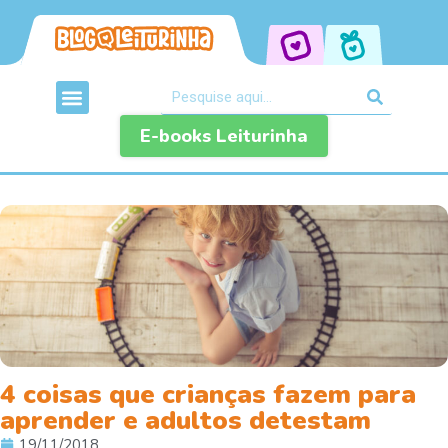
E-books Leiturinha
4 coisas que crianças fazem para
aprender e adultos detestam
19/11/2018