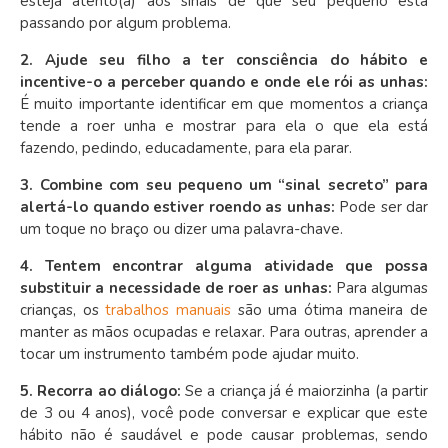
esteja atento(a) aos sinais de que seu pequeno está
passando por algum problema.
2. Ajude seu filho a ter consciência do hábito e
incentive-o a perceber quando e onde ele rói as unhas:
É muito importante identificar em que momentos a criança
tende a roer unha e mostrar para ela o que ela está
fazendo, pedindo, educadamente, para ela parar.
3. Combine com seu pequeno um “sinal secreto” para
alertá-lo quando estiver roendo as unhas:
Pode ser dar
um toque no braço ou dizer uma palavra-chave.
4. Tentem encontrar alguma atividade que possa
substituir a necessidade de roer as unhas:
Para algumas
crianças, os
trabalhos manuais
são uma ótima maneira de
manter as mãos ocupadas e relaxar. Para outras, aprender a
tocar um instrumento também pode ajudar muito.
5. Recorra ao diálogo:
Se a criança já é maiorzinha (a partir
de 3 ou 4 anos), você pode conversar e explicar que este
hábito não é saudável e pode causar problemas, sendo