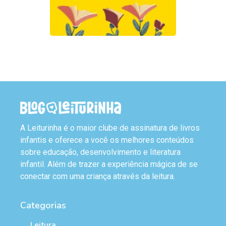
A Leiturinha é o maior clube de assinatura de livros
infantis e oferece a você os melhores conteúdos
sobre educação, desenvolvimento e literatura
infantil. Além de trazer a experiência mágica de se
conectar com uma criança através da leitura.
Categorias
Leitura