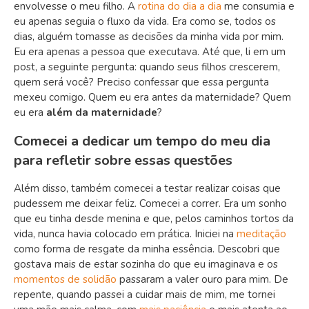
envolvesse o meu filho. A
rotina do dia a dia
me consumia e
eu apenas seguia o fluxo da vida. Era como se, todos os
dias, alguém tomasse as decisões da minha vida por mim.
Eu era apenas a pessoa que executava. Até que, li em um
post, a seguinte pergunta: quando seus filhos crescerem,
quem será você? Preciso confessar que essa pergunta
mexeu comigo. Quem eu era antes da maternidade? Quem
eu era
além da maternidade
?
Comecei a dedicar um tempo do meu dia
para refletir sobre essas questões
Além disso, também comecei a testar realizar coisas que
pudessem me deixar feliz. Comecei a correr. Era um sonho
que eu tinha desde menina e que, pelos caminhos tortos da
vida, nunca havia colocado em prática. Iniciei na
meditação
como forma de resgate da minha essência. Descobri que
gostava mais de estar sozinha do que eu imaginava e os
momentos de solidão
passaram a valer ouro para mim. De
repente, quando passei a cuidar mais de mim, me tornei