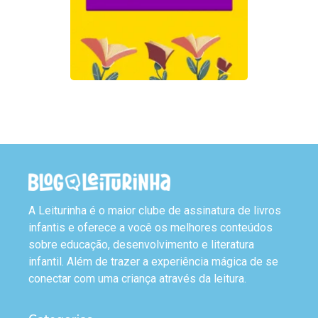
A Leiturinha é o maior clube de assinatura de livros
infantis e oferece a você os melhores conteúdos
sobre educação, desenvolvimento e literatura
infantil. Além de trazer a experiência mágica de se
conectar com uma criança através da leitura.