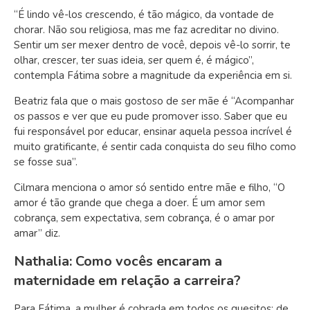
“É lindo vê-los crescendo, é tão mágico, da vontade de
chorar. Não sou religiosa, mas me faz acreditar no divino.
Sentir um ser mexer dentro de você, depois vê-lo sorrir, te
olhar, crescer, ter suas ideia, ser quem é, é mágico”,
contempla Fátima sobre a magnitude da experiência em si.
Beatriz fala que o mais gostoso de ser mãe é “Acompanhar
os passos e ver que eu pude promover isso. Saber que eu
fui responsável por educar, ensinar aquela pessoa incrível é
muito gratificante, é sentir cada conquista do seu filho como
se fosse sua”.
Cilmara menciona o amor só sentido entre mãe e filho, “O
amor é tão grande que chega a doer. É um amor sem
cobrança, sem expectativa, sem cobrança, é o amar por
amar” diz.
Nathalia: Como vocês encaram a
maternidade em relação a carreira?
Para Fátima, a mulher é cobrada em todos os quesitos: de