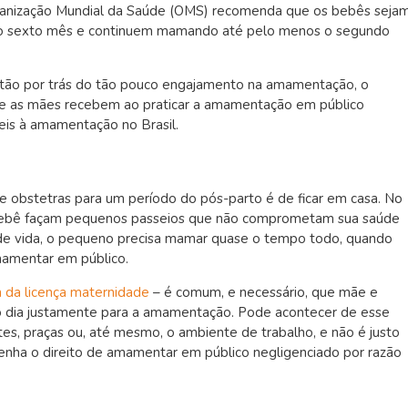
rganização Mundial da Saúde (OMS) recomenda que os bebês seja
o sexto mês e continuem mamando até pelo menos o segundo
tão por trás do tão pouco engajamento na amamentação, o
ue as mães recebem ao praticar a amamentação em público
veis à amamentação no Brasil.
obstetras para um período do pós-parto é de ficar em casa. No
bebê façam pequenos passeios que não comprometam sua saúde
de vida, o pequeno precisa mamar quase o tempo todo, quando
mamentar em público.
m da licença maternidade
– é comum, e necessário, que mãe e
dia justamente para a amamentação. Pode acontecer de esse
s, praças ou, até mesmo, o ambiente de trabalho, e não é justo
enha o direito de amamentar em público negligenciado por razão