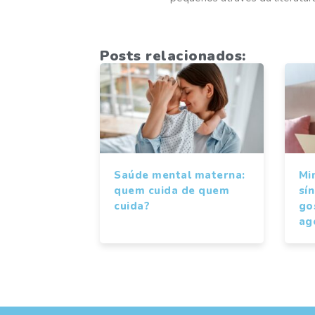
Posts relacionados:
Saúde mental materna:
Mi
quem cuida de quem
sí
cuida?
gos
ag