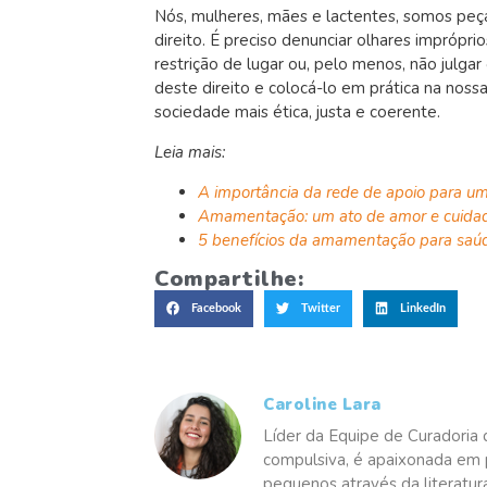
Nós, mulheres, mães e lactentes, somos peça
direito. É preciso denunciar olhares imprópri
restrição de lugar ou, pelo menos, não julga
deste direito e colocá-lo em prática na nos
sociedade mais ética, justa e coerente.
Leia mais:
A importância da rede de apoio para u
Amamentação: um ato de amor e cuida
5 benefícios da amamentação para saú
Compartilhe:
Facebook
Twitter
LinkedIn
Caroline Lara
Líder da Equipe de Curadoria 
compulsiva, é apaixonada em p
pequenos através da literatur