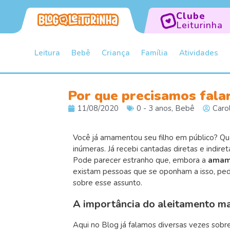
Clube
Leiturinha
Leitura
Bebê
Criança
Família
Atividades
Por que precisamos fala
11/08/2020
0 - 3 anos
,
Bebê
Caro
Você já amamentou seu filho em público? Quan
inúmeras. Já recebi cantadas diretas e indir
Pode parecer estranho que, embora a
amam
existam pessoas que se oponham a isso, pedi
sobre esse assunto.
A importância do aleitamento m
Aqui no Blog já falamos diversas vezes sobr