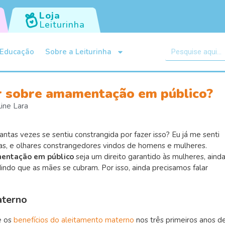
Loja
Leiturinha
Educação
Sobre a Leiturinha
r sobre amamentação em público?
line Lara
tas vezes se sentiu constrangida por fazer isso? Eu já me senti
etas, e olhares constrangedores vindos de homens e mulheres.
entação em público
seja um direito garantido às mulheres, aind
ndo que as mães se cubram. Por isso, ainda precisamos falar
aterno
e os
benefícios do aleitamento materno
nos três primeiros anos d