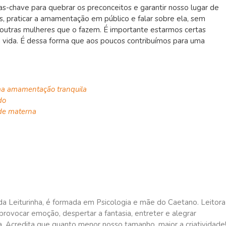
s-chave para quebrar os preconceitos e garantir nosso lugar de
os, praticar a amamentação em público e falar sobre ela, sem
r outras mulheres que o fazem. É importante estarmos certas
sa vida. É dessa forma que aos poucos contribuímos para uma
ma amamentação tranquila
do
de materna
da Leiturinha, é formada em Psicologia e mãe do Caetano. Leitora
rovocar emoção, despertar a fantasia, entreter e alegrar
a. Acredita que quanto menor nosso tamanho, maior a criatividade