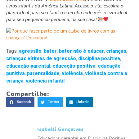
livros infantis da América Latina! Acesse o site, escolha o
plano ideal para sua família e receba todo mês o livro ideal
para seu pequeno ou pequena, na sua casa!
Tags:
agressão
,
bater
,
bater não é educar
,
crianças
,
crianças vítimas de agressão
,
disciplina positiva
,
educação parental
,
educação positiva
,
educação
punitiva
,
parentalidade
,
violência
,
violência contra a
criança
,
violência infantil
Compartilhe:
Facebook
Twitter
LinkedIn
Isabelli Gonçalves
Educadora parental em Disciplina Positiva