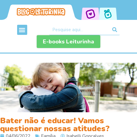
E-books Leiturinha
Bater não é educar! Vamos
questionar nossas atitudes?
04/06/2022
Família
Isabelli Gonçalves