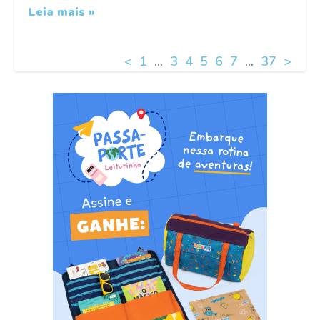
Leia mais »
<
1
…
3
4
5
6
7
…
37
>