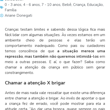
0 - 3 anos
,
4 - 6 anos
,
7 - 10 anos
,
Bebê
,
Criança
,
Educação
,
Família
Ariane Donegati
Crianças testam limites e sabendo dessa lógica fica mais
fácil lidar com algumas situações. Às vezes estamos em um
ambiente cheio de pessoas e elas terão um
comportamento inadequado. Como pais ou cuidadores
temos consciência de que
a situação merece uma
repressão
,
mas também não queremos intimidá-los
em
meio a outras pessoas. E aí, o que fazer? Saiba como
chamar a atenção da criança em público sem gerar
constrangimento.
Chamar a atenção X brigar
Antes de mais nada vale ressaltar que existe uma diferença
entre chamar a atenção e brigar. Ao invés de apontar o que
a criança fez de errado, você pode mostrar para ela a
atitude certa. “Ao dar uma bronca, quase sempre os pais