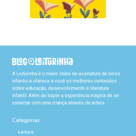
A Leiturinha é o maior clube de assinatura de livros
infantis e oferece a você os melhores conteúdos
sobre educação, desenvolvimento e literatura
infantil. Além de trazer a experiência mágica de se
conectar com uma criança através da leitura.
Categorias
Leitura