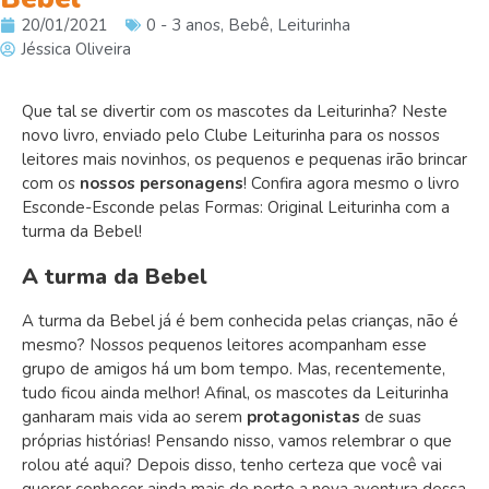
20/01/2021
0 - 3 anos
,
Bebê
,
Leiturinha
Jéssica Oliveira
Que tal se divertir com os mascotes da Leiturinha? Neste
novo livro, enviado pelo Clube Leiturinha para os nossos
leitores mais novinhos, os pequenos e pequenas irão brincar
com os
nossos personagens
! Confira agora mesmo o livro
Esconde-Esconde pelas Formas: Original Leiturinha com a
turma da Bebel!
A turma da Bebel
A turma da Bebel já é bem conhecida pelas crianças, não é
mesmo? Nossos pequenos leitores acompanham esse
grupo de amigos há um bom tempo. Mas, recentemente,
tudo ficou ainda melhor! Afinal, os mascotes da Leiturinha
ganharam mais vida ao serem
protagonistas
de suas
próprias histórias! Pensando nisso, vamos relembrar o que
rolou até aqui? Depois disso, tenho certeza que você vai
querer conhecer ainda mais de perto a nova aventura dessa