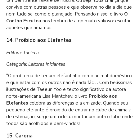
também sente raiva e se frustra. Ou seja, toda criança que
convive com outras pessoas e que observa no dia a dia que
nem tudo sai como o planejado. Pensando nisso, o livro
O
Coelho Escutou
nos lembra de algo muito valioso: escutar
aqueles que amamos.
14. Proibido aos Elefantes
Editora: Trioleca
Categoria: Leitores Iniciantes
“O problema de ter um elefantinho como animal doméstico
é que estar com os outros não é nada fácil”. Com belíssimas
ilustrações de Taeeun Yoo e texto significativo da autora
norte-americana Lisa Mantchev, o livro
Proibido aos
Elefantes
celebra as diferenças e a amizade. Quando seu
pequeno elefante é proibido de entrar no clube de animais
de estimação, surge uma ideia: montar um outro clube onde
todos são acolhidos e bem-vindos!
15. Carona