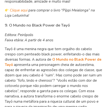
responsabilidade, amizade e muito mais!
Clique aqui
para comprar o livro “Píppi Meialonga” na
Loja Leiturinha!
9. O Mundo no Black Power de Tayó
Editora: Peirópolis
Faixa etária: A partir de 4 anos
Tayó é uma menina negra que tem orgulho do cabelo
crespo com penteado black power, enfeitando-o das mais
diversas formas. A autora de
O Mundo no Black Power de
Tayó
apresenta uma personagem cheia de autoestima,
capaz de enfrentar as agressões dos colegas de classe, que
dizem que seu cabelo é “ruim”. Mas como pode ser ruim um
cabelo “fofo, lindo e cheiroso”? “Vocês estão com dor de
cotovelo porque não podem carregar o mundo nos
cabelos”, responde a garota para os colegas. Com essa
narrativa, a autora transforma o enorme cabelo crespo de
Tayó numa metáfora para a riqueza cultural de um povo e
para a riqueza da imaginação de uma menina sadia.