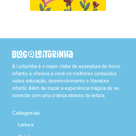
A Leiturinha é o maior clube de assinatura de livros
infantis e oferece a você os melhores conteúdos
sobre educação, desenvolvimento e literatura
infantil. Além de trazer a experiência mágica de se
conectar com uma criança através da leitura.
Categorias
Leitura