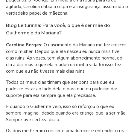
pequenos, o Rodrigo. Em meio a uma rotina para lá de
agitada, Carolina dribla a culpa e a insegurança, assumindo o
verdadeiro papel de mãezona.
Blog Leiturinha: Para você, o que é ser mãe do
Guilherme e da Mariana?
Carolina Borges:
O nascimento da Mariana me fez crescer
como mulher. Depois que ela nasceu eu nunca mais tive
dias ruins. Às vezes, tem algum aborrecimento normal do
dia a dia, mas o que ela mudou na minha vida foi isso, fez
com que eu não tivesse mais dias ruins.
Todos os meus dias tinham que ser bons para que eu
pudesse estar ao lado dela e para que eu pudesse dar
suporte para ela sempre que ela precisasse.
E quando o Guilherme veio, isso só reforçou o que eu
sempre imaginei, desde quando era criança: que ia ser mãe.
Sempre tive certeza disso.
Os dois me fizeram crescer e amadurecer e entender o real