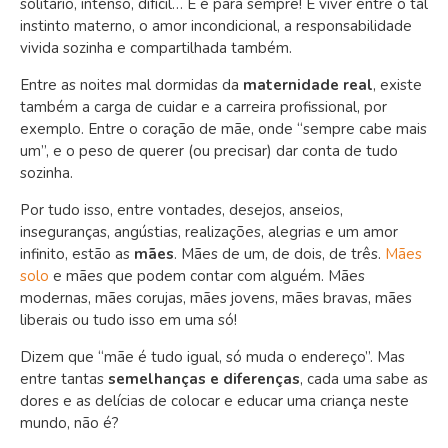
solitário, intenso, difícil… E é para sempre! É viver entre o tal
instinto materno, o amor incondicional, a responsabilidade
vivida sozinha e compartilhada também.
Entre as noites mal dormidas da
maternidade real
, existe
também a carga de cuidar e a carreira profissional, por
exemplo. Entre o coração de mãe, onde “sempre cabe mais
um”, e o peso de querer (ou precisar) dar conta de tudo
sozinha.
Por tudo isso, entre vontades, desejos, anseios,
inseguranças, angústias, realizações, alegrias e um amor
infinito, estão as
mães
. Mães de um, de dois, de três.
Mães
solo
e mães que podem contar com alguém. Mães
modernas, mães corujas, mães jovens, mães bravas, mães
liberais ou tudo isso em uma só!
Dizem que “mãe é tudo igual, só muda o endereço”. Mas
entre tantas
semelhanças e diferenças
, cada uma sabe as
dores e as delícias de colocar e educar uma criança neste
mundo, não é?