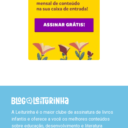
A Leiturinha é o maior clube de assinatura de livros
infantis e oferece a você os melhores conteúdos
sobre educação, desenvolvimento e literatura