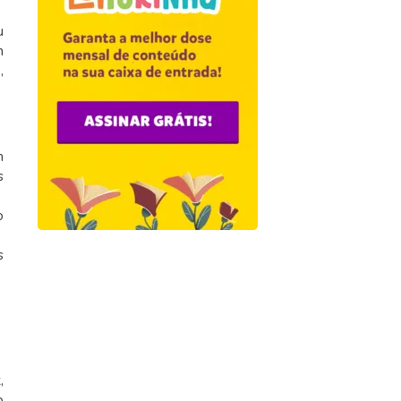
u
m
,
m
s
o
s
,
o