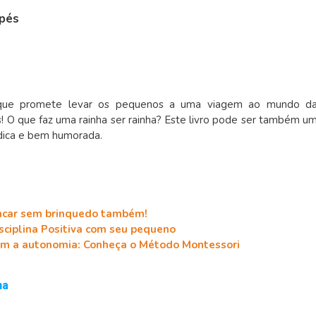
 pés
 que promete levar os pequenos a uma viagem ao mundo d
s! O que faz uma rainha ser rainha? Este livro pode ser também u
údica e bem humorada.
incar sem brinquedo também!
isciplina Positiva com seu pequeno
m a autonomia: Conheça o Método Montessori
na