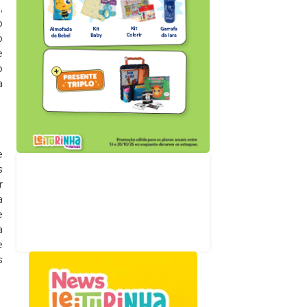
e
,
o
o
e
o
a
e
s
Acompanhe nossas
redes sociais
r
a
e
a
e
s