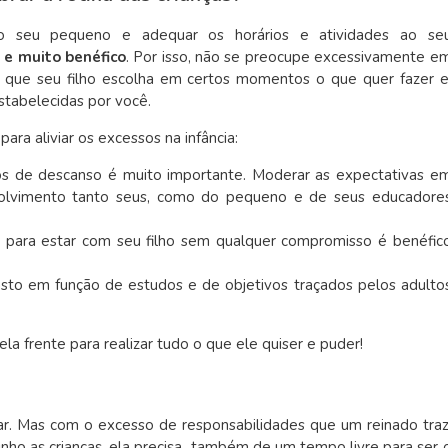
o seu pequeno e adequar os horários e atividades ao se
 e muito benéfico
. Por isso, não se preocupe excessivamente e
e que seu filho escolha em certos momentos o que quer fazer e
estabelecidas por você.
ara aliviar os excessos na infância:
os de descanso é muito importante. Moderar as expectativas e
olvimento tanto seus, como do pequeno e de seus educadore
para estar com seu filho sem qualquer compromisso é benéfic
asto em função de estudos e de objetivos traçados pelos adulto
a frente para realizar tudo o que ele quiser e puder!
r. Mas com o excesso de responsabilidades que um reinado traz
inho as crianças, ela precisa também de um tempo livre para ser 