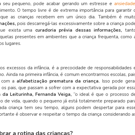
a seu pequeno, pode acabar gerando um estresse e
ansiedad
imento. O tempo livre é de extrema importância para garantir 
que as crianças recebem em um único dia. Também é muit
rmações,
pois
descarregá-las excessivamente sobre a criança pod
l que exista uma
curadoria prévia dessas informações,
tant
àquelas presentes em ambientes que a criança frequenta, como 
os lugares.
s excessos da infância, é a precocidade de responsabilidades 
. Ainda na primeira infância, é comum encontrarmos escolas, pai
s com a
alfabetização prematura da criança.
Isso pode gera
 os pais, que passam a sofrer com a expectativa gerada por ess
da Leiturinha, Fernanda Veiga,
“o ideal é que o processo d
 ano de vida, quando o pequeno já está totalmente preparado par
 cada criança tem seu tempo, alguns podem despertar para ess
ortante é observar e respeitar o tempo da criança considerando a
brar a rotina das crianças?