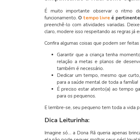
É muito importante observar o ritmo d
funcionamento.
O
tempo livre
é pertinente
preenchê-lo com atividades variadas. Deix
claro, modere isso respeitando as regras já 
Confira algumas coisas que podem ser feitas p
Garantir que a criança tenha moment
relação a metas e planos de desenv
também é necessário.
Dedicar um tempo, mesmo que curto, 
para a saúde mental de toda a família!
É preciso estar atento(a) ao tempo g
para os pequenos.
E lembre-se, seu pequeno tem toda a vida pel
Dica Leiturinha:
Imagine só… a Dona Rã queria apenas brinca
ela não pode sequer molhar seus pés! Igualz