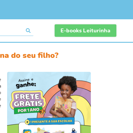
E-books Leiturinha
na do seu filho?
e
a
o
e
e