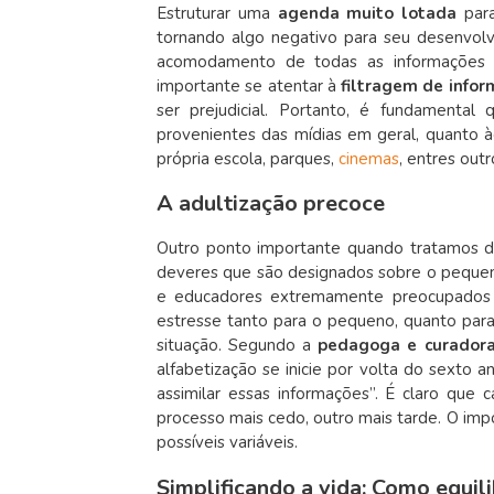
Estruturar uma
agenda muito lotada
par
tornando algo negativo para seu desenvolv
acomodamento de todas as informações 
importante se atentar à
filtragem de info
ser prejudicial. Portanto, é fundamenta
provenientes das mídias em geral, quanto 
própria escola, parques,
cinemas
, entres outr
A adultização precoce
Outro ponto importante quando tratamos do
deveres que são designados sobre o pequeno
e educadores extremamente preocupado
estresse tanto para o pequeno, quanto para
situação. Segundo a
pedagoga e curadora 
alfabetização se inicie por volta do sexto
assimilar essas informações”. É claro que
processo mais cedo, outro mais tarde. O imp
possíveis variáveis.
Simplificando a vida: Como equili