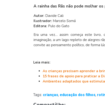
A rainha das Rãs não pode molhar os
Autor:
Davide Cali
Ilustrador:
Marcelo Somá
Editora:
Pulo do Gato
Era uma vez… assim começa este livro,
imaginação, a um lago repleto de alegres rã
convite ao pensamento político, de forma l
Leia mais:
As crianças precisam aprender a br
15 frases de apoio para praticar a D
Ambientes adaptados que estimula
Tags:
crianças
,
educação dos filhos
,
roti
Compartilhe: