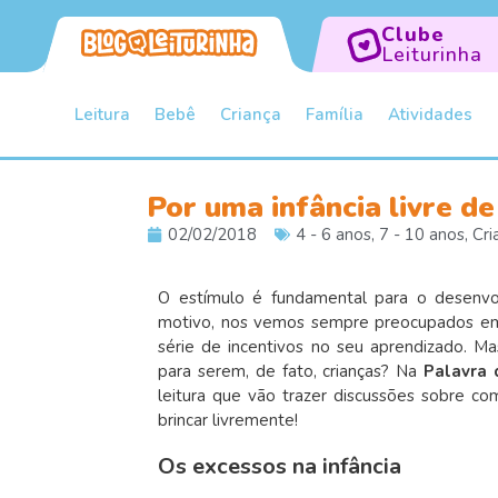
Clube
Leiturinha
Leitura
Bebê
Criança
Família
Atividades
Por uma infância livre d
02/02/2018
4 - 6 anos
,
7 - 10 anos
,
Cri
O estímulo é fundamental para o desenv
motivo, nos vemos sempre preocupados em o
série de incentivos no seu aprendizado.
para serem, de fato, crianças? Na
Palavra 
leitura que vão trazer discussões sobre co
brincar livremente!
Os excessos na infância