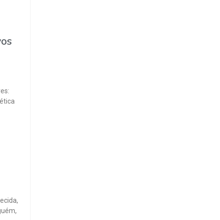
vos
es:
ética
ecida,
lguém,