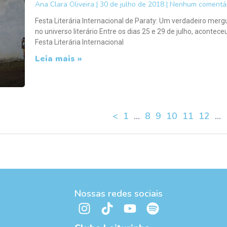
Ana Clara Oliveira
30 de julho de 2018
Nenhum comentár
Festa Literária Internacional de Paraty: Um verdadeiro merg
no universo literário Entre os dias 25 e 29 de julho, acontece
Festa Literária Internacional
Leia mais »
<
1
…
8
9
10
11
12
…
Nossas redes sociais