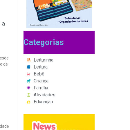
 a
Categorias
desde
Leiturinha
ho de
Leitura
Bebê
Criança
Família
Atividades
Educação
idade