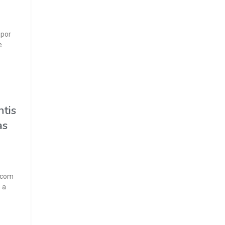
 por
e
ntis
as
s com
 a