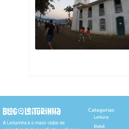
Categorias
Leitura
A Leiturinha é o maior clube de
Bebê