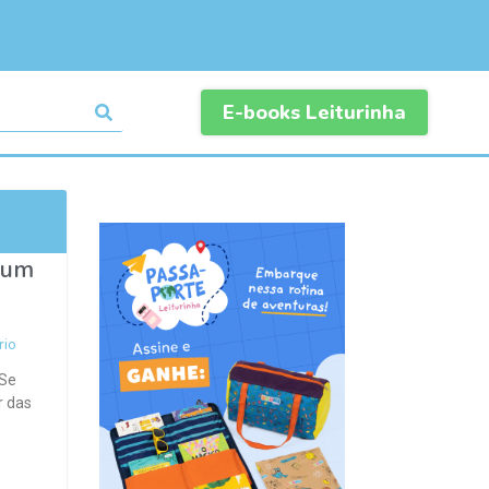
E-books Leiturinha
 um
io
 Se
r das