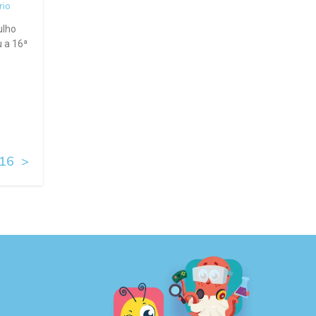
io
ulho
u a 16ª
16
>