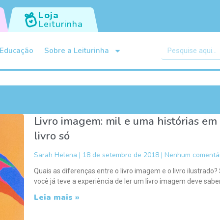
Loja
Leiturinha
Educação
Sobre a Leiturinha
Livro imagem: mil e uma histórias em
livro só
Sarah Helena
18 de setembro de 2018
Nenhum comentár
Quais as diferenças entre o livro imagem e o livro ilustrado?
você já teve a experiência de ler um livro imagem deve sabe
Leia mais »