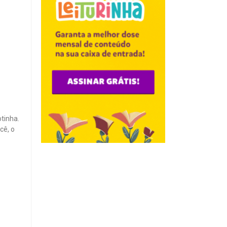
tinha.
cê, o