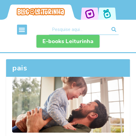
E-books Leiturinha
pais