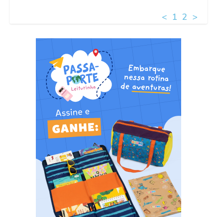
<
1
2
>