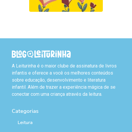
A Leiturinha é o maior clube de assinatura de livros
infantis e oferece a você os melhores conteúdos
sobre educação, desenvolvimento e literatura
infantil. Além de trazer a experiência mágica de se
conectar com uma criança através da leitura.
Categorias
Leitura