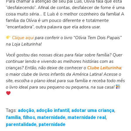
Para chamar a atenção de seu pai Luís, Olívia fala que está
“desfalecendo”. Afinal de contas, desfalecer de fome é uma
coisa muito séria… E Luís é o melhor cozinheiro da família! A
família da Olívia é um pouco diferente e totalmente
“encantadora”, outra palavra que ela adora usar.
Clique aqui
para conferir o livro “Olívia Tem Dois Papais”
na Loja Leiturinha!
Você gostou das nossas dicas para falar sobre família? Quer
continuar lendo e vivendo as melhores histórias com as
crianças? Então, não deixe de conhecer o
Clube Leiturinha
:
o maior clube de livros infantis da América Latina! Acesse o
site, escolha o plano ideal para sua família e receba todo mês
o livro ideal para seu pequeno ou pequena, na sua casa!
Tags:
adoção
,
adoção infantil
,
adotar uma criança
,
família
,
filhos
,
maternidade
,
maternidade real
,
parentalidade
,
paternidade