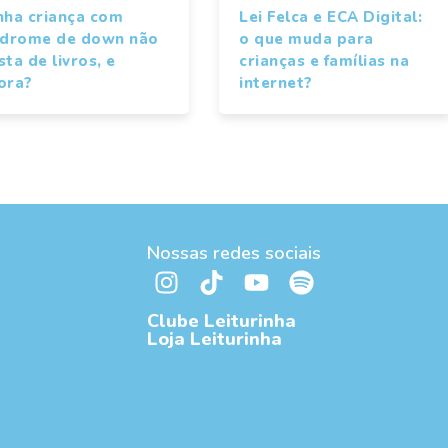
nha criança com
Lei Felca e ECA Digital:
ndrome de down não
o que muda para
ta de livros, e
crianças e famílias na
ora?
internet?
Nossas redes sociais
Clube Leiturinha
Loja Leiturinha