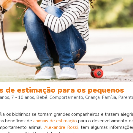
is de estimação para os pequenos
 anos
,
7 - 10 anos
,
Bebê
,
Comportamento
,
Criança
,
Família
,
Parent
a os bichinhos se tornam grandes companheiros e trazem alegri
 os benefícios de
animais de estimação
para o desenvolvimento d
comportamento animal,
Alexandre Rossi
, tem algumas informaçõe