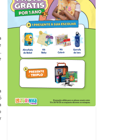
a
e
,
e
a
5
a
o
Acompanhe nossas
r
redes sociais