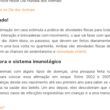
a você nesse Dia Mundial dos Animais!
os no Dia dos Animais
ado!
imação em casa estimula a prática de atividades físicas para tod
e interação e brincadeiras com movimento, o que vai fazer com qu
dia. Além disso, os passeios, que devem ser feitos diariamente
 uma boa volta no quarteirão. Ambas são atividades físicas d
uem as chances do sedentarismo e
obesidade infantil
.
ora o sistema imunológico
animais com alguns tipos de doenças, uma pesquisa feita n
o para colocar essa afirmação em xeque. Entre 2002 e 200
nças desde seu nascimento até seu primeiro ano para saber se 
ria na saúde dos bebês. Um ano depois, eles descobriram que 
enos casos de infecções respiratórias em crianças e a uma meno
os?