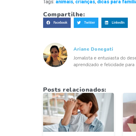
Tags:
animais
,
crianças
,
dicas para famíli
Compartilhe:
Facebook
Twitter
LinkedIn
Ariane Donegati
Jornalista e entusiasta do des
aprendizado e felicidade para 
Posts relacionados: