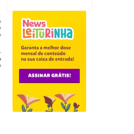
e
r
s
-
a
m