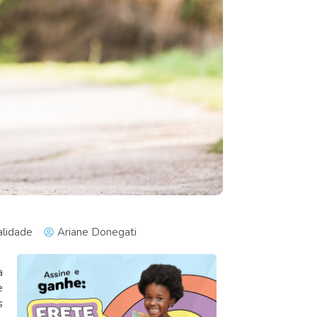
alidade
Ariane Donegati
a
e
s