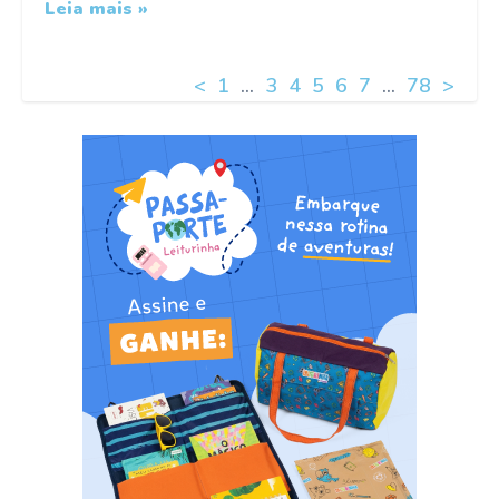
Leia mais »
<
1
…
3
4
5
6
7
…
78
>