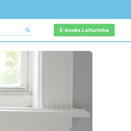
E-books Leiturinha