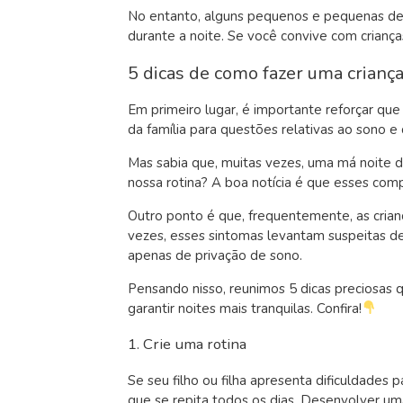
No entanto, alguns pequenos e pequenas de
durante a noite. Se você convive com crianç
5 dicas de como fazer uma crianç
Em primeiro lugar, é importante reforçar que
da família para questões relativas ao sono e
Mas sabia que, muitas vezes, uma má noite d
nossa rotina? A boa notícia é que esses co
Outro ponto é que, frequentemente, as cria
vezes, esses sintomas levantam suspeitas d
apenas de privação de sono.
Pensando nisso, reunimos 5 dicas preciosas 
garantir noites mais tranquilas. Confira!
1. Crie uma rotina
Se seu filho ou filha apresenta dificuldades 
que se repita todos os dias. Desenvolver uma