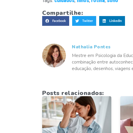
Tags:
cuidados
,
filhos
,
rotina
,
sono
Compartilhe:
Facebook
Twitter
LinkedIn
Nathalia Pontes
Mestre em Psicologia da Educ
combinação entre autoconheci
educação, desenhos, viagens e 
Posts relacionados: