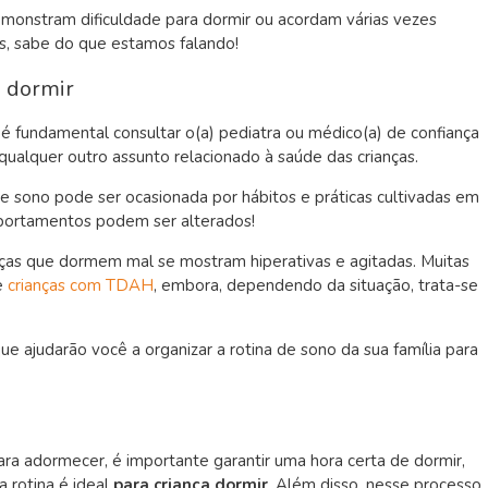
monstram dificuldade para dormir ou acordam várias vezes
as, sabe do que estamos falando!
a dormir
 é fundamental consultar o(a) pediatra ou médico(a) de confiança
 qualquer outro assunto relacionado à saúde das crianças.
e sono pode ser ocasionada por hábitos e práticas cultivadas em
mportamentos podem ser alterados!
nças que dormem mal se mostram hiperativas e agitadas. Muitas
e
crianças com TDAH
, embora, dependendo da situação, trata-se
que
ajudarão você a organizar a rotina
de sono da sua família para
para adormecer, é importante garantir uma hora certa de dormir,
 rotina é ideal
para criança dormir
. Além disso, nesse processo,