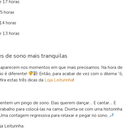
e 17 horas
5 horas
 14 horas
e 13 horas
tes de sono mais tranquilas
ros aparecem nos momentos em que mais precisamos. Na hora de
ão é diferente!
Então, para acabar de vez com o dilema “ó,
fira estas três dicas da
Loja Leiturinha
!
o sentem um pingo de sono. Elas querem dançar… E cantar… E
trabalho para colocá-las na cama. Divirta-se com uma historinha
. Uma contagem regressiva para relaxar e pegar no sono.
ja Leiturinha.