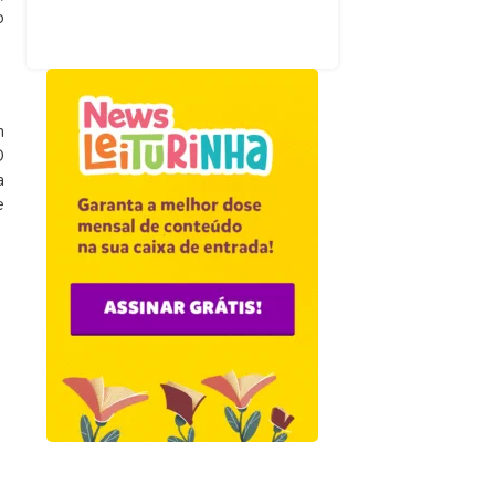
o
m
O
a
e