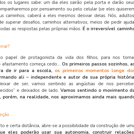
s os lugares sabe: um dia eles sairão pela porta e darão seu
companharemos por pensamento ou pelo celular (se eles quisere
s caminhos, caberá a eles mesmos desviar delas. Nós, adultos
e superar desafios, caminhos alternativos, meios de pedir ajuda
das as respostas pelas próprias mãos.
É o irreversível caminh
rrar?
 papel de protagonista da vida dos filhos, para nos torna
rio afastamento começa cedo…
Os primeiros passos sozinhos, a
ra de ir para a escola,
os primeiros momentos longe do
rmando ali – independente e autor de sua própria históri
ixar de ser, vamos sentindo as angústias de nos percebe
uecidos” e deixados de lado.
Vamos sentindo o movimento d
ge, porém, na realidade, nos aproximamos ainda mais quand
teção
o e certa distância, abre-se a possibilidade da construção de um
ue eles poderão usar sua autonomia, construir relações