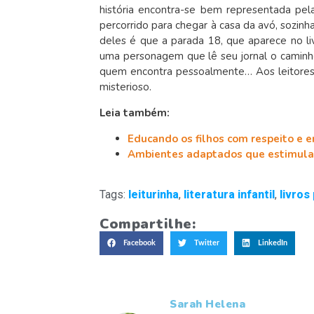
história encontra-se bem representada pel
percorrido para chegar à casa da avó, sozinh
deles é que a parada 18, que aparece no l
uma personagem que lê seu jornal o caminho
quem encontra pessoalmente… Aos leitores
misterioso.
Leia também:
Educando os filhos com respeito e e
Ambientes adaptados que estimula
Tags:
leiturinha
,
literatura infantil
,
livros
Compartilhe:
Facebook
Twitter
LinkedIn
Sarah Helena