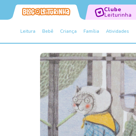
Clube
Leiturinha
Leitura
Bebê
Criança
Família
Atividades