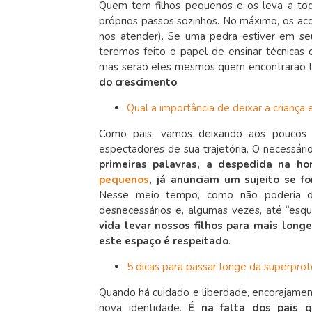
Quem tem filhos pequenos e os leva a todo
próprios passos sozinhos. No máximo, os a
nos atender). Se uma pedra estiver em seu
teremos feito o papel de ensinar técnicas d
mas serão eles mesmos quem encontrarão to
do crescimento
.
Qual a importância de deixar a criança e
Como pais, vamos deixando aos poucos o
espectadores de sua trajetória. O necessá
primeiras palavras, a despedida na ho
pequenos
,
já anunciam um sujeito se fo
Nesse meio tempo, como não poderia de
desnecessários e, algumas vezes, até “esq
vida levar nossos filhos para mais lon
este espaço é respeitado
.
5 dicas para passar longe da superpro
Quando há cuidado e liberdade, encorajament
nova identidade.
É na falta dos pais q