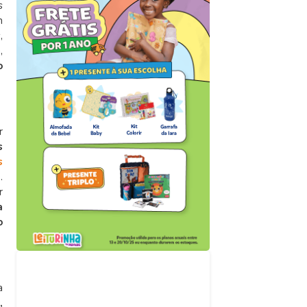
s
m
,
,
o
r
s
s
a
.
r
a
o
Acompanhe nossas
redes sociais
a
,