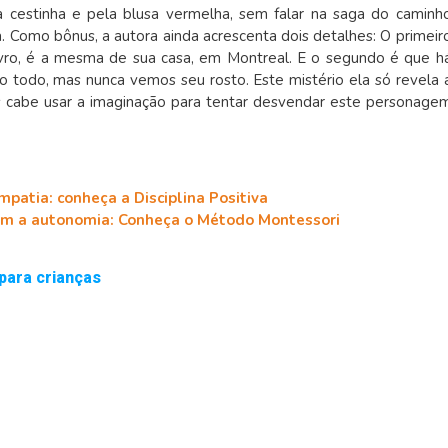
a cestinha e pela blusa vermelha, sem falar na saga do caminh
a. Como bônus, a autora ainda acrescenta dois detalhes: O primeir
ivro, é a mesma de sua casa, em Montreal. E o segundo é que h
 todo, mas nunca vemos seu rosto. Este mistério ela só revela 
 cabe usar a imaginação para tentar desvendar este personage
mpatia: conheça a Disciplina Positiva
m a autonomia: Conheça o Método Montessori
 para crianças