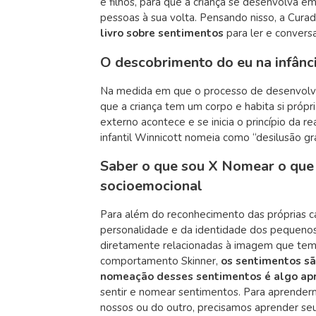
e filhos, para que a criança se desenvolva
pessoas à sua volta. Pensando nisso, a Curad
livro sobre sentimentos
para ler e conversa
O descobrimento do eu na infânc
Na medida em que o processo de desenvolvi
que a criança tem um corpo e habita si própri
externo acontece e se inicia o princípio da 
infantil Winnicott nomeia como “desilusão gr
Saber o que sou X Nomear o que 
socioemocional
Para além do reconhecimento das próprias ca
personalidade e da identidade dos pequeno
diretamente relacionadas à imagem que tem
comportamento Skinner,
os
sentimentos sã
nomeação desses sentimentos é algo apr
sentir e nomear sentimentos. Para aprenderm
nossos ou do outro, precisamos aprender se