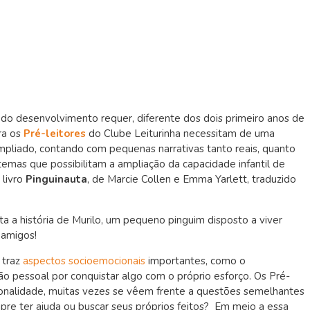
do desenvolvimento requer, diferente dos dois primeiro anos de
ra os
Pré-leitores
do Clube Leiturinha
necessitam de uma
mpliado, contando com pequenas narrativas tanto reais, quanto
temas que possibilitam a ampliação da capacidade infantil de
 livro
Pinguinauta
, de Marcie Collen e Emma Yarlett, traduzido
a a história de Murilo, um pequeno pinguim disposto a viver
 amigos!
traz
aspectos socioemocionais
importantes, como o
ão pessoal por conquistar algo com o próprio esforço. Os Pré-
sonalidade, muitas vezes se vêem frente a questões semelhantes
pre ter ajuda ou buscar seus próprios feitos? Em meio a essa