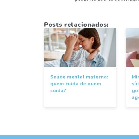
Posts relacionados:
Saúde mental materna:
Mi
quem cuida de quem
sí
cuida?
gos
ag