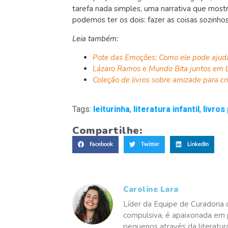
tarefa nada simples, uma narrativa que most
podemos ter os dois: fazer as coisas sozinho
Leia também:
Pote das Emoções: Como ele pode ajud
Lázaro Ramos e Mundo Bita juntos em L
Coleção de livros sobre amizade para cr
Tags:
leiturinha
,
literatura infantil
,
livros
Compartilhe:
Facebook
Twitter
LinkedIn
Caroline Lara
Líder da Equipe de Curadoria 
compulsiva, é apaixonada em p
pequenos através da literatur