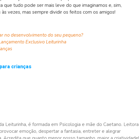
ra que tudo pode ser mais leve do que imaginamos e, sim,
s às vezes, mas sempre dividir os feitos com os amigos!
ar no desenvolvimento do seu pequeno?
ançamento Exclusivo Leiturinha
ianças
 para crianças
da Leiturinha, é formada em Psicologia e mãe do Caetano. Leitora
rovocar emoção, despertar a fantasia, entreter e alegrar
a. Acredita que quanto menor nosso tamanho, maior a criatividade