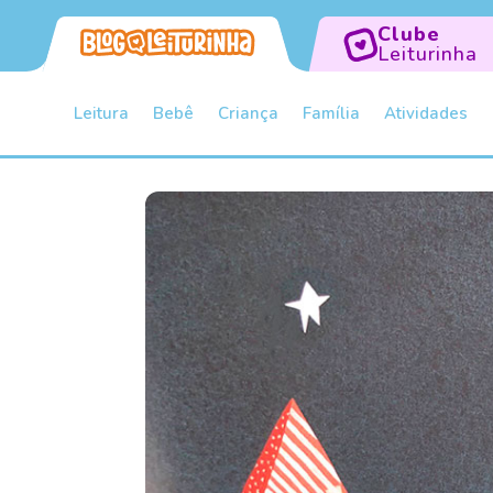
Clube
Leiturinha
Leitura
Bebê
Criança
Família
Atividades