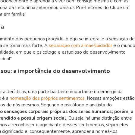
 emocionalmente e aprenda a viver bem consigo mesma e com as
oria da Leiturinha selecionou para os Pré-Leitores do Clube um
r em família!
ia
mento dos pequenos progride, o ego se integra, e a sensação de
a se torna mais forte. A
separação com a mãe/cuidador
e o mund
realidade, em que o psicólogo e estudioso do desenvolvimento
adual”.
sou: a importância do desenvolvimento
racterísticas, uma parte bastante importante no emergir da
s é a
nomeação dos próprios sentimentos
. Nossas emoções estão
os de nós mesmos. Segundo o psicólogo e analista do
o sensações corporais próprias dos seres humanos; porém, a
endido e possui origem social
. Ou seja, há uma distinção entre
os a reconhecer e agir diante desses sentimentos, sejam eles
u significado e, consequentemente, aprender a nomeá-los.