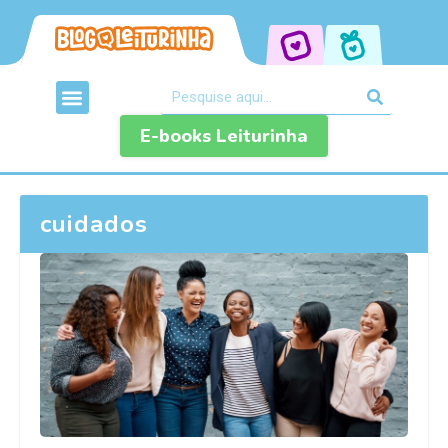
E-books Leiturinha
cuidados