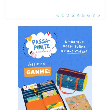
<
1
2
3
4
5
6
7
>