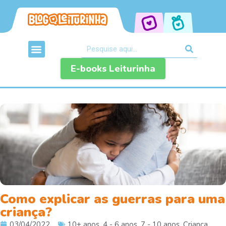
E-books Leiturinha
Como explicar as guerras para uma
criança?
03/04/2022
10+ anos
,
4 - 6 anos
,
7 - 10 anos
,
Criança