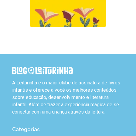
A Leiturinha é o maior clube de assinatura de livros
infantis e oferece a você os melhores conteúdos
sobre educação, desenvolvimento e literatura
infantil. Além de trazer a experiência mágica de se
conectar com uma criança através da leitura.
Categorias