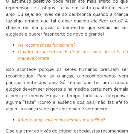
O
estímulo positivo
pode fazer até mais efeito do que
repreensões e castigos – e valem tanto quanto um
eu te
amo
. Ou seja: ao invés de só dar bronca quando a criança
faz algo errado, que tal elogiar quando ela fizer certo? A
chance de ela gravar o bem-estar que sentiu ao ser
elogiada e querer fazer certo de novo é grande!
As recompensas funcionam?
Quadro de incentivo: 5 dicas de como utilizá-lo da
maneira correta
Isso acontece porque os seres humanos precisam ser
reconhecidos. Para as crianças, o reconhecimento vem
principalmente dos pais. Só temos que ter um cuidado:
elogios devem ser sinceros e na medida certa; nem demais
e nem de menos. Elogiar o tempo todo para compensar
alguma “falta” (como a ausência dos pais) não faz efeito
algum; a criança sabe que aquilo não é verdadeiro.
Infantolatria: você mima demais o seu filho?
E se ela errar ao invés de criticar, especialistas recomendam