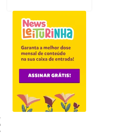
e
a
o