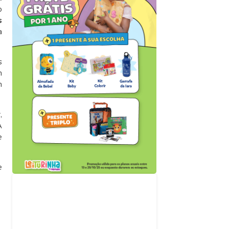
o
s
a
s
m
m
,
A
e
e
Acompanhe nossas
redes sociais