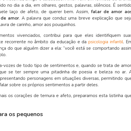
do no dia a dia, em olhares, gestos, palavras, silêncios. É sentid
aquele laço de afeto, de querer bem. Assim,
falar de amor ao
o de amor
. A palavra que conduz uma breve explicação que sej
lavra de carinho, amor aos pouquinhos.
entos vivenciados, contribui para que eles identifiquem sua
e recorrente no âmbito da educação e da
psicologia infantil
. E
ança do que alguém dizer a ela: “você está se comportando assi
plo.
a-vozes de todo tipo de sentimentos e, quando se trata de amor
 que se ter sempre uma pitadinha de poesia e beleza no ar. 
presentando personagens em situações diversas, permitindo qu
lar sobre os próprios sentimentos a partir deles.
ais os corações de ternura e afeto, preparamos esta listinha qu
ara os pequenos