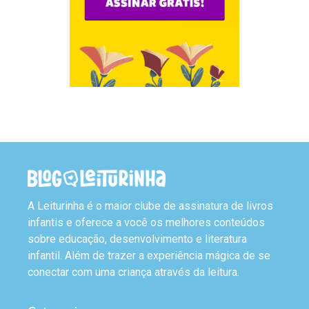
A Leiturinha é o maior clube de assinatura de livros
infantis e oferece a você os melhores conteúdos
sobre educação, desenvolvimento e literatura
infantil. Além de trazer a experiência mágica de se
conectar com uma criança através da leitura.