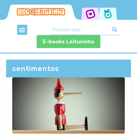
E-books Leiturinha
sentimentos