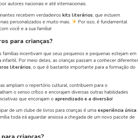
 por autores nacionais e até internacionais.
ssinantes recebem verdadeiros
kits literários
, que incluem
iais personalizados e muito mais.
Por isso, é fundamental
com você e a sua família!
ros para crianças?
, as famílias incentivam que seus pequenos e pequenas estejam em
 infantil. Por meio deles, as crianças passam a conhecer diferente
ros literários
, o que é bastante importante para a formação do
ças ampliam o repertório cultural, contribuem para o
balham o senso crítico e encorajam diversas outras habilidades
iniciativas que encorajam o
aprendizado e a diversão
!
cipar de um clube de livros para crianças é uma
experiência única
 família toda irá aguardar ansiosa a chegada de um novo pacote de
 para crianças?