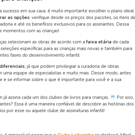
ça sucesso em sua casa, é muito importante escolher o plano ideal
rar as opções
: verifique desde os preços dos pacotes, os itens d
uradoria e até os benefícios exclusivos para os assinantes. Dessa
es momentos com as crianças!
anças selecionam as obras de acordo com a
faixa etária
de cada
seleções específicas para as crianças mais novas e também para
ntes fases do desenvolvimento infantil.
diferenciais
, já que podem privilegiar a curadoria de obras
com uma equipe de especialistas e muito mais. Desse modo, antes
ar e se informar sobre o que é importante para você e a sua
já assina cada um dos clubes de livros para crianças.
Por isso,
antes? Essa é uma maneira confiável de descobrir as histórias dos
 por esse ou aquele clube de assinaturas infantil!
as, é impossível negar que o
Clube Leiturinha
se destaca! Afinal,