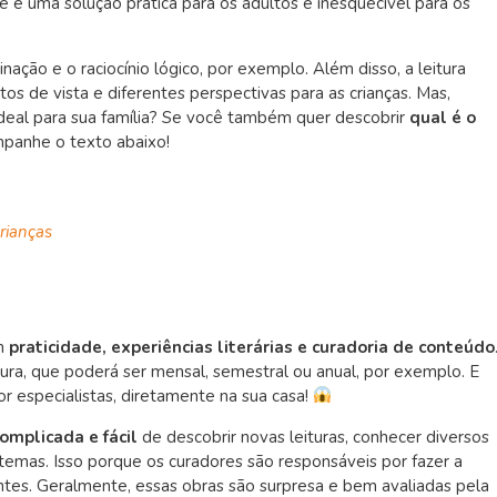
que é uma solução prática para os adultos e inesquecível para os
ginação e o raciocínio lógico, por exemplo. Além disso,
a leitura
s de vista e diferentes perspectivas para as crianças. Mas,
ideal para sua família? Se você também quer descobrir
qual é o
mpanhe o texto abaixo!
rianças
am
praticidade, experiências literárias e curadoria de conteúdo
atura, que poderá ser mensal, semestral ou anual, por exemplo. E
or especialistas, diretamente na sua casa!
omplicada e fácil
de descobrir novas leituras, conhecer diversos
temas. Isso porque os curadores são responsáveis por fazer a
ntes. Geralmente, essas obras são surpresa e bem avaliadas pela