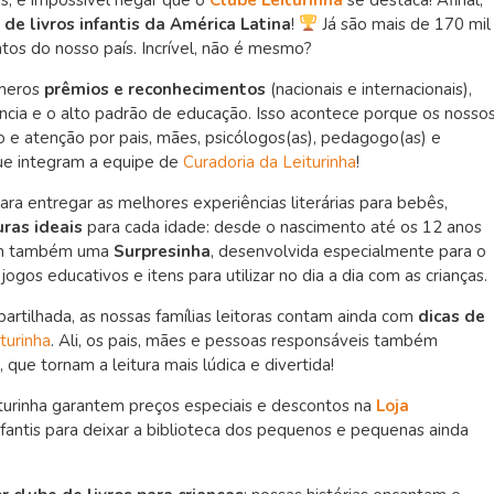
 de livros infantis da América Latina
!
Já são mais de 170 mil
ntos do nosso país. Incrível, não é mesmo?
úmeros
prêmios e reconhecimentos
(nacionais e internacionais),
ncia e o alto padrão de educação. Isso acontece porque os nosso
o e atenção por pais, mães, psicólogos(as), pedagogo(as) e
que integram a equipe de
Curadoria da Leiturinha
!
ra entregar as melhores experiências literárias para bebês,
uras ideais
para cada idade: desde o nascimento até os 12 anos
ham também uma
Surpresinha
, desenvolvida especialmente para o
ogos educativos e itens para utilizar no dia a dia com as crianças.
partilhada, as nossas famílias leitoras contam ainda com
dicas de
turinha
. Ali, os pais, mães e pessoas responsáveis também
que tornam a leitura mais lúdica e divertida!
eiturinha garantem preços especiais e descontos na
Loja
infantis para deixar a biblioteca dos pequenos e pequenas ainda