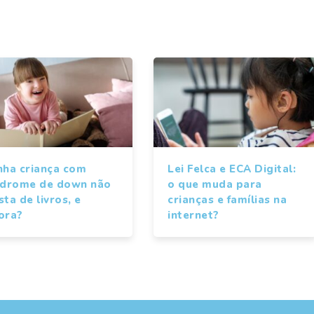
nha criança com
Lei Felca e ECA Digital:
ndrome de down não
o que muda para
ta de livros, e
crianças e famílias na
ora?
internet?