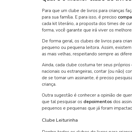
Para que um clube de livros para crianças fa
para sua família. E para isso, é preciso
compa
cada kit literário, a proposta dos times de c
forma, você garante que irá viver os melhor
De forma geral, os clubes de livros para cri
pequeno ou pequena leitora. Assim, existem 
as mais velhas, respeitando sempre as difere
Ainda, cada clube costuma ter seus próprios
nacionais ou estrangeiras, contar (ou não) 
de se tornar um assinante, é preciso pesquis
criança.
Outra sugestão é conhecer a opinião de quem 
que tal pesquisar os
depoimentos
dos assin
pequenos e pequenas que já foram impactados
Clube Leiturinha
Dentre todos os clubes de livros para crianç