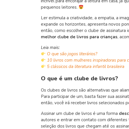
incrível para encorajar a leitura em casa, já 
pequenos leitores.
Ler estimula a
criatividade, a empatia, a ima
expande os horizontes, apresenta novos ponto
então, como escolher o clube de assinatura 
melhor clube de livros para crianças
, aco
Leia mais:
O que são jogos literários?
10 livros com mulheres inspiradoras para c
5 clássicos da literatura infantil brasileira
O que é um clube de livros?
Os clubes de livros são alternativas que ali
Para participar de um, basta fazer sua assin
então, você irá receber livros selecionados p
Assinar um clube de livros é uma forma
desc
autores e entrar em contato com diferentes 
seleção dos livros que chegam até os assina