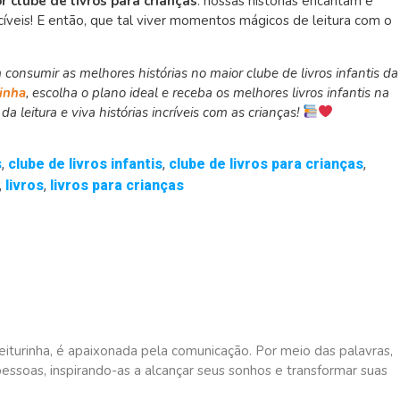
r clube de livros para crianças
: nossas histórias encantam e
veis! E então, que tal viver momentos mágicos de leitura com o
 consumir as melhores histórias no maior clube de livros infantis da
inha
, escolha o plano ideal e receba os melhores livros infantis na
a leitura e viva histórias incríveis com as crianças!
s
,
clube de livros infantis
,
clube de livros para crianças
,
,
livros
,
livros para crianças
eiturinha, é apaixonada pela comunicação. Por meio das palavras,
pessoas, inspirando-as a alcançar seus sonhos e transformar suas