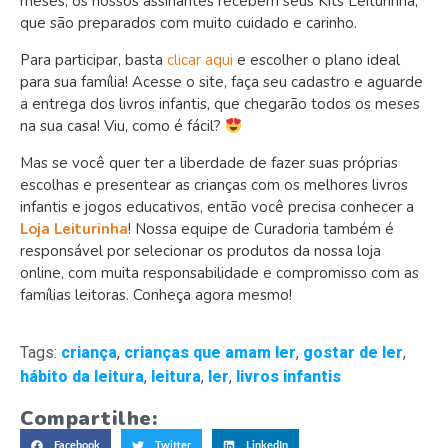
meses, os nossos assinantes recebem seus Kits Leiturinha,
que são preparados com muito cuidado e carinho.
Para participar, basta
clicar aqui
e escolher o plano ideal
para sua família! Acesse o site, faça seu cadastro e aguarde
a entrega dos livros infantis, que chegarão todos os meses
na sua casa! Viu, como é fácil?
Mas se você quer ter a liberdade de fazer suas próprias
escolhas e presentear as crianças com os melhores livros
infantis e jogos educativos, então você precisa conhecer a
Loja Leiturinha
! Nossa equipe de Curadoria também é
responsável por selecionar os produtos da nossa loja
online, com muita responsabilidade e compromisso com as
famílias leitoras. Conheça agora mesmo!
Tags:
criança
,
crianças que amam ler
,
gostar de ler
,
hábito da leitura
,
leitura
,
ler
,
livros infantis
Compartilhe:
Facebook
Twitter
LinkedIn