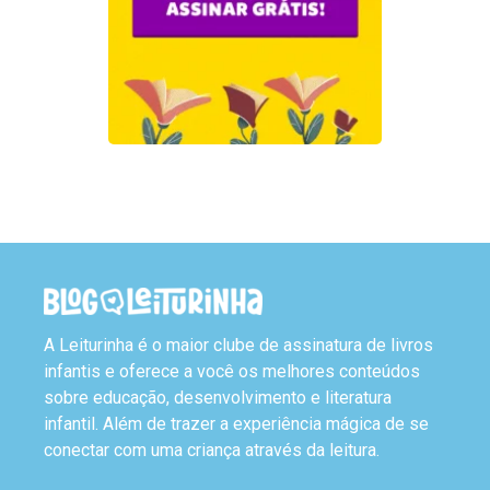
A Leiturinha é o maior clube de assinatura de livros
infantis e oferece a você os melhores conteúdos
sobre educação, desenvolvimento e literatura
infantil. Além de trazer a experiência mágica de se
conectar com uma criança através da leitura.