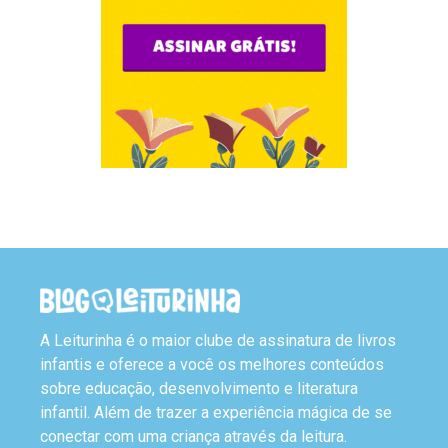
A Leiturinha é o maior clube de assinatura de livros
infantis e oferece a você os melhores conteúdos
sobre educação, desenvolvimento e literatura
infantil. Além de trazer a experiência mágica de se
conectar com uma criança através da leitura.