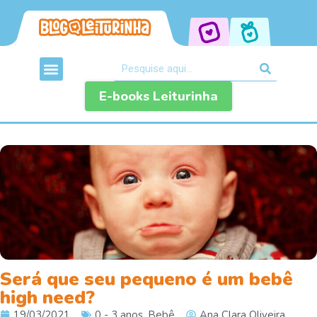
E-books Leiturinha
Será que seu pequeno é um bebê
high need?
19/03/2021
0 - 3 anos
,
Bebê
Ana Clara Oliveira