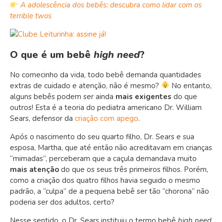
A adolescência dos bebês: descubra como lidar com os
terrible twos
O que é um bebê
high need
?
No comecinho da vida, todo bebê demanda quantidades
extras de cuidado e atenção, não é mesmo?
No entanto,
alguns bebês podem ser ainda
mais exigentes
do que
outros! Esta é a teoria do pediatra americano Dr. William
Sears, defensor da
criação com apego
.
Após o nascimento do seu quarto filho, Dr. Sears e sua
esposa, Martha, que até então não acreditavam em crianças
“mimadas”, perceberam que a caçula demandava muito
mais atenção
do que os seus três primeiros filhos. Porém,
como a criação dos quatro filhos havia seguido o mesmo
padrão, a “culpa” de a pequena bebê ser tão “chorona” não
poderia ser dos adultos, certo?
Nesse sentido, o Dr. Sears instituiu o termo bebê
high need