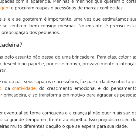
upadas com a aparência. Meninas e meninos que querem o cort
iagem
e procuram roupas e acessórios de marcas conhecidas.
 de si e a se gostarem é importante, uma vez que estimulamos su
de se sentirem bem consigo mesmas. No entanto, é preciso esta
al preocupação dos pequenos.
cadeira?
as pelo assunto não passa de uma brincadeira. Para elas, colorir a
um desenho no papel e, por esse motivo, provavelmente a intençã
tir.
 ou do pai, seus sapatos e acessórios, faz parte da descoberta d
o
, da
criatividade
, do crescimento emocional e do pensament
r brincadeira, e se transforma em motivo para agradar as pessoa
 eventual se torna corriqueira e a criança já não quer mais sair d
ssa grande tempo em frente ao espelho. Isso prejudica o seu di
eiras muito diferentes daquilo o que se espera para sua idade.