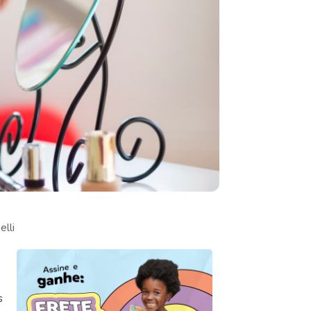
elli
s