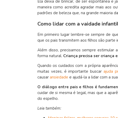
Ela deixa de brincar, de ser espontânea e 
maneira como acredita agradar mais aos out
padrões de beleza que, na grande maioria da
Como lidar com a vaidade infanti
Em primeiro lugar lembre-se sempre de que
que os pais transmitem aos filhos são parte 
Além disso, precisamos sempre estimular a
forma natural.
Criança precisa ser criança e
Quando os cuidados com a própria aparência l
muitas vezes, é importante buscar
ajuda pr
causar
ansiedade
e ajudá-la a lidar com a sua
O diálogo entre pais e filhos é fundame
cuidar de si mesma é legal, mas que a aparê
do espelho.
Leia também:
Meninas felizes, mulheres seguras: 10 c