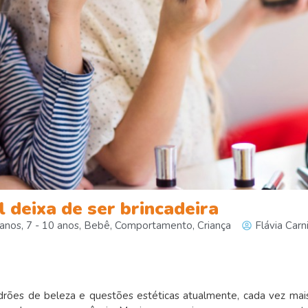
l deixa de ser brincadeira
 anos
,
7 - 10 anos
,
Bebê
,
Comportamento
,
Criança
Flávia Carni
drões de beleza e questões estéticas atualmente, cada vez mai