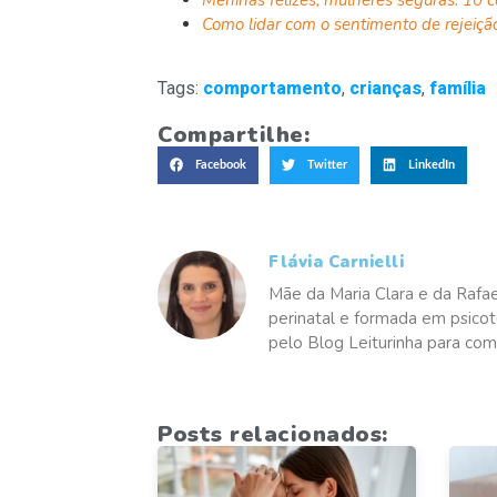
Como lidar com o sentimento de rejeiç
Tags:
comportamento
,
crianças
,
família
Compartilhe:
Facebook
Twitter
LinkedIn
Flávia Carnielli
Mãe da Maria Clara e da Rafael
perinatal e formada em psicote
pelo Blog Leiturinha para comp
Posts relacionados: