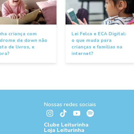
nha criança com
Lei Felca e ECA Digital:
ndrome de down não
o que muda para
ta de livros, e
crianças e famílias na
ora?
internet?
Nossas redes sociais
Clube Leiturinha
Loja Leiturinha