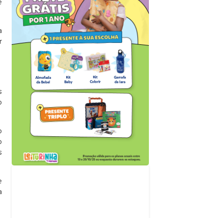
e
a
r
s
o
o
o
s
Acompanhe nossas
e
redes sociais
a