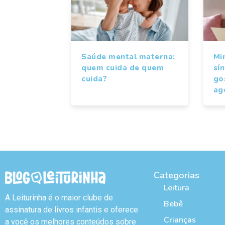
Saúde mental materna:
Mi
quem cuida de quem
sí
cuida?
gos
ag
Categorias
Leitura
A Leiturinha é o maior clube de
Bebê
assinatura de livros infantis e oferece
Crianças
a você os melhores conteúdos sobre