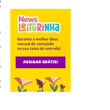
a
e
s
e
,
e
e
s