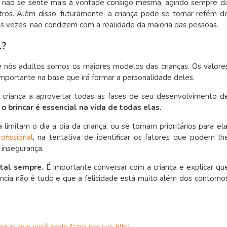
já não se sente mais à vontade consigo mesma, agindo sempre d
ros. Além disso, futuramente, a criança pode se tornar refém d
s vezes, não condizem com a realidade da maioria das pessoas.
l?
 nós adultos somos os maiores modelos das crianças. Os valore
importante na base que irá formar a personalidade deles.
 criança a aproveitar todas as fases de seu desenvolvimento d
 o brincar é essencial na vida de todas elas.
imitam o dia a dia da criança, ou se tornam prioritários para ela
ofissional
, na tentativa de identificar os fatores que podem lh
 insegurança.
ntal sempre.
É importante conversar com a criança e explicar qu
ncia não é tudo e que a felicidade está muito além dos contorno
oisas que você pode fazer por sua filha