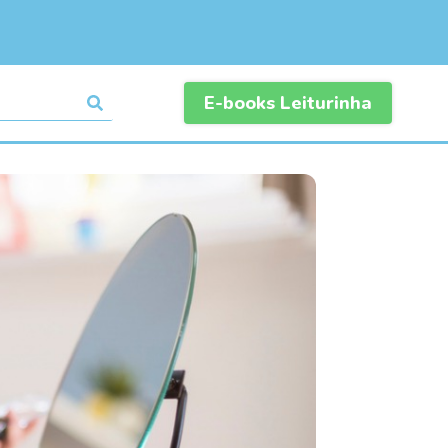
E-books Leiturinha